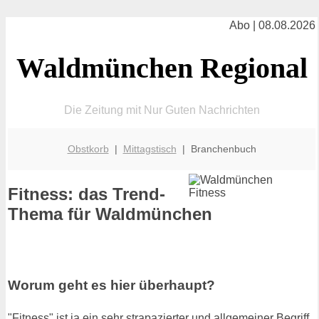
Abo | 08.08.2026
Waldmünchen Regional
Die Zeitung mit Nur Guten Nachrichten
Obstkorb
|
Mittagstisch
| Branchenbuch
Fitness: das Trend-
Thema für Waldmünchen
Worum geht es hier überhaupt?
"Fitness" ist ja ein sehr strapazierter und allgemeiner Begriff.