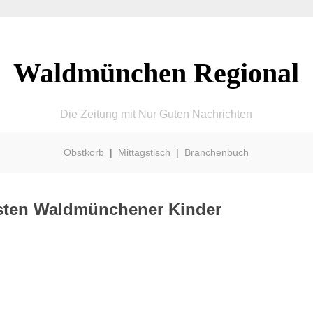
Waldmünchen Regional
Die Zeitung mit Nur Guten Nachrichten
Obstkorb
|
Mittagstisch
|
Branchenbuch
llsten Waldmünchener Kinder