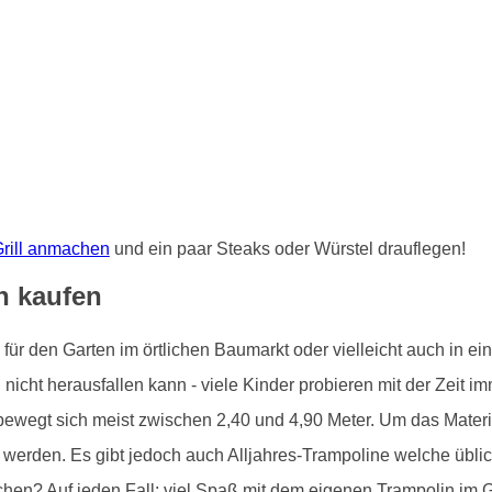
rill anmachen
und ein paar Steaks oder Würstel drauflegen!
n kaufen
r den Garten im örtlichen Baumarkt oder vielleicht auch in ein
icht herausfallen kann - viele Kinder probieren mit der Zeit i
bewegt sich meist zwischen 2,40 und 4,90 Meter. Um das Materia
werden. Es gibt jedoch auch Alljahres-Trampoline welche übli
chen? Auf jeden Fall: viel Spaß mit dem eigenen Trampolin im G