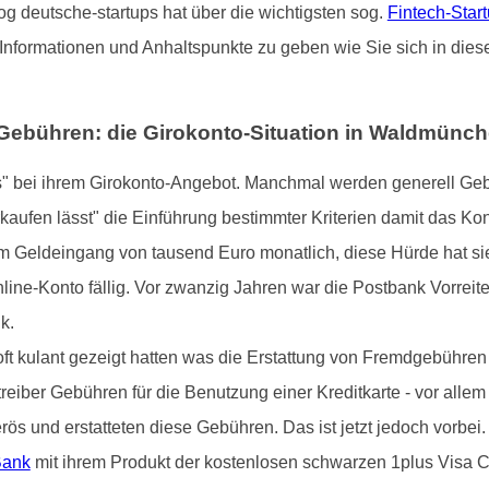
og deutsche-startups hat über die wichtigsten sog.
Fintech-Star
nformationen und Anhaltspunkte zu geben wie Sie sich in dies
Gebühren: die Girokonto-Situation in Waldmünc
s" bei ihrem Girokonto-Angebot. Manchmal werden generell Gebü
rkaufen lässt" die Einführung bestimmter Kriterien damit das Ko
 Geldeingang von tausend Euro monatlich, diese Hürde hat sie
line-Konto fällig. Vor zwanzig Jahren war die Postbank Vorreit
k.
t kulant gezeigt hatten was die Erstattung von Fremdgebühren 
eiber Gebühren für die Benutzung einer Kreditkarte - vor allem
ös und erstatteten diese Gebühren. Das ist jetzt jedoch vorbe
Bank
mit ihrem Produkt der kostenlosen schwarzen 1plus Visa C