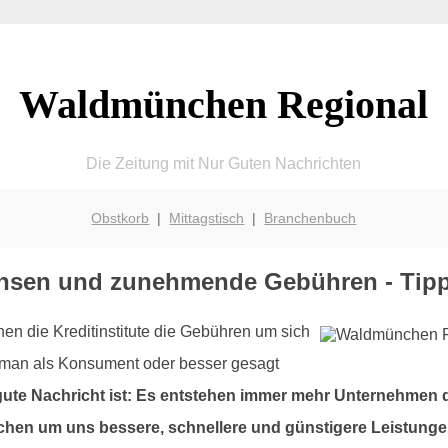
Waldmünchen Regional
Die Zeitung mit Nur Guten Nachrichten
Obstkorb
|
Mittagstisch
|
Branchenbuch
insen und zunehmende Gebühren - Tip
hen die Kreditinstitute die Gebühren um sich
n man als Konsument oder besser gesagt
gute Nachricht ist: Es entstehen immer mehr Unternehmen di
chen um uns bessere, schnellere und günstigere Leistung