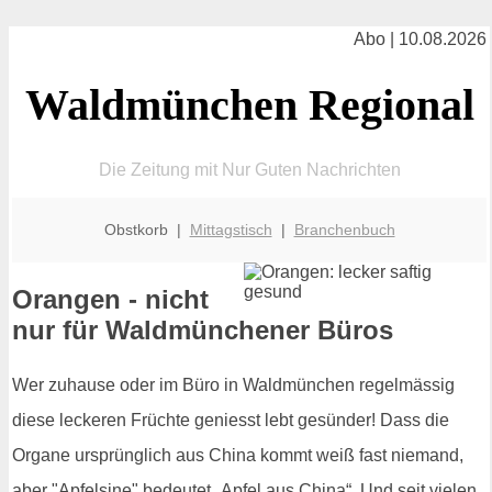
Abo | 10.08.2026
Waldmünchen Regional
Die Zeitung mit Nur Guten Nachrichten
Obstkorb |
Mittagstisch
|
Branchenbuch
Orangen - nicht
nur für Waldmünchener Büros
Wer zuhause oder im Büro in Waldmünchen regelmässig
diese leckeren Früchte geniesst lebt gesünder! Dass die
Organe ursprünglich aus China kommt weiß fast niemand,
aber "Apfelsine" bedeutet „Apfel aus China“. Und seit vielen